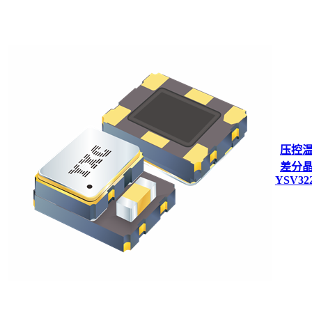
压控
差分
YSV32