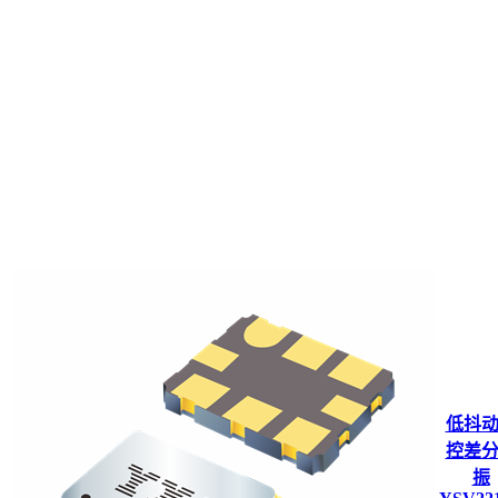
低抖
控差
振