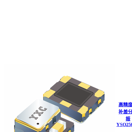
高精
补差
振
YSO25