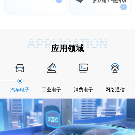
多路输出·低抖动
APPLICATION
应用领域
汽车电子
工业电子
消费电子
网络通信