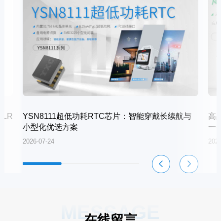
LR
YSN8111超低功耗RTC芯片：智能穿戴长续航与
高
小型化优选方案
一
2026-07-24
2026
MESSAGE
在线留言