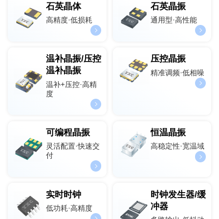
石英晶体
石英晶振
高精度·低损耗
通用型·高性能
温补晶振/压控
压控晶振
温补晶振
精准调频·低相噪
温补+压控·高精
度
可编程晶振
恒温晶振
灵活配置·快速交
高稳定性·宽温域
付
实时时钟
时钟发生器/缓
冲器
低功耗·高精度