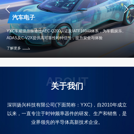
汽车电子
保设
YXC车规级晶振通过AEC-Q200认证及IATF16949体系，为车载娱乐、
ADAS及C-V2X提供高可靠性时钟信号，提升安全与体验
了解更多
ABOUT
关于我们
深圳扬兴科技有限公司(下面简称：YXC)，自2010年成立
以来，一直专注于时钟频率器件的研发、生产和销售，是
业界领先的半导体高新技术企业。