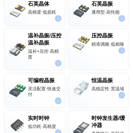
石英晶体
石英晶振
高精度·低损耗
通用型·高性能
温补晶振/压控
压控晶振
温补晶振
精准调频·低相噪
温补+压控·高精
度
可编程晶振
恒温晶振
灵活配置·快速交
高稳定性·宽温域
付
实时时钟
时钟发生器/缓
冲器
低功耗·高精度