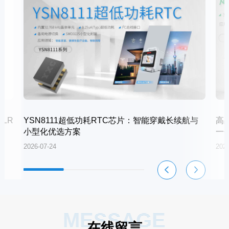
LR
YSN8111超低功耗RTC芯片：智能穿戴长续航与
高
小型化优选方案
一
2026-07-24
2026
MESSAGE
在线留言