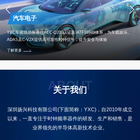
汽车电子
保设
YXC车规级晶振通过AEC-Q200认证及IATF16949体系，为车载娱乐、
ADAS及C-V2X提供高可靠性时钟信号，提升安全与体验
了解更多
ABOUT
关于我们
深圳扬兴科技有限公司(下面简称：YXC)，自2010年成立
以来，一直专注于时钟频率器件的研发、生产和销售，是
业界领先的半导体高新技术企业。