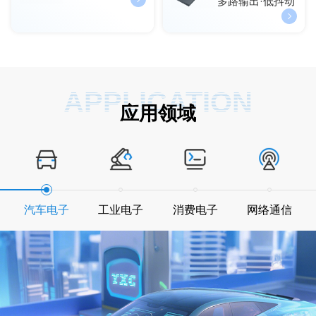
多路输出·低抖动
APPLICATION
应用领域
汽车电子
工业电子
消费电子
网络通信