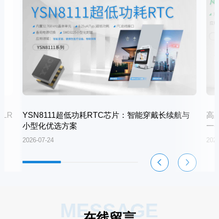
LR
YSN8111超低功耗RTC芯片：智能穿戴长续航与
高
小型化优选方案
一
2026-07-24
2026
MESSAGE
在线留言