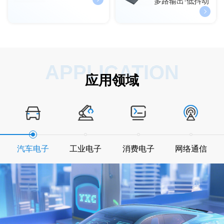
多路输出·低抖动
APPLICATION
应用领域
汽车电子
工业电子
消费电子
网络通信