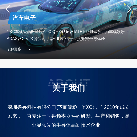
汽车电子
保设
YXC车规级晶振通过AEC-Q200认证及IATF16949体系，为车载娱乐、
ADAS及C-V2X提供高可靠性时钟信号，提升安全与体验
了解更多
ABOUT
关于我们
深圳扬兴科技有限公司(下面简称：YXC)，自2010年成立
以来，一直专注于时钟频率器件的研发、生产和销售，是
业界领先的半导体高新技术企业。