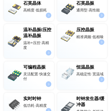
石英晶体
石英晶振
高精度·低损耗
通用型·高性能
温补晶振/压控
压控晶振
温补晶振
精准调频·低相噪
温补+压控·高精
度
可编程晶振
恒温晶振
灵活配置·快速交
高稳定性·宽温域
付
实时时钟
时钟发生器/缓
冲器
低功耗·高精度