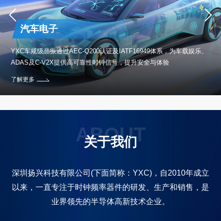
汽车电子
保设
YXC车规级晶振通过AEC-Q200认证及IATF16949体系，为车载娱乐、
ADAS及C-V2X提供高可靠性时钟信号，提升安全与体验
了解更多
ABOUT
关于我们
深圳扬兴科技有限公司(下面简称：YXC)，自2010年成立
以来，一直专注于时钟频率器件的研发、生产和销售，是
业界领先的半导体高新技术企业。