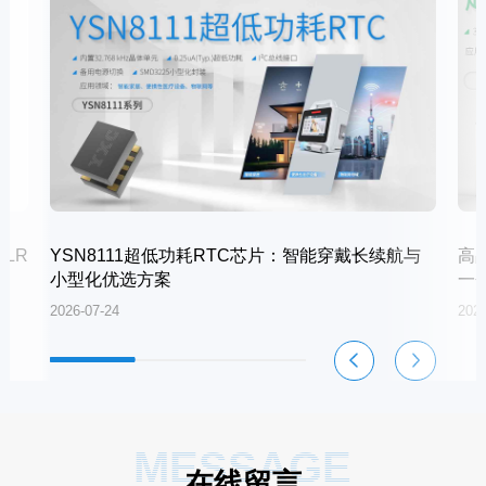
LR
YSN8111超低功耗RTC芯片：智能穿戴长续航与
高
小型化优选方案
一
2026-07-24
2026
MESSAGE
在线留言