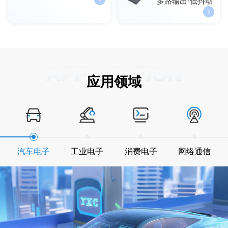
多路输出·低抖动
APPLICATION
应用领域
汽车电子
工业电子
消费电子
网络通信