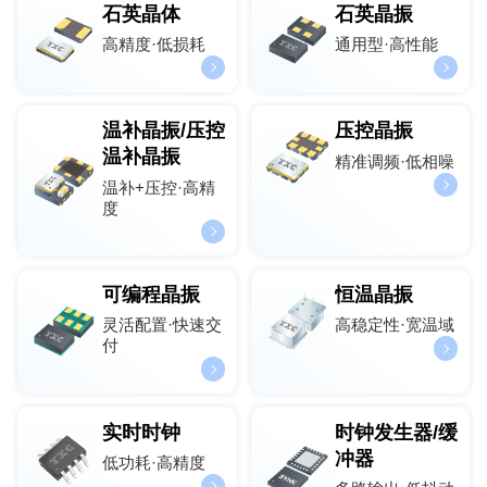
石英晶体
石英晶振
高精度·低损耗
通用型·高性能
温补晶振/压控
压控晶振
温补晶振
精准调频·低相噪
温补+压控·高精
度
可编程晶振
恒温晶振
灵活配置·快速交
高稳定性·宽温域
付
实时时钟
时钟发生器/缓
冲器
低功耗·高精度