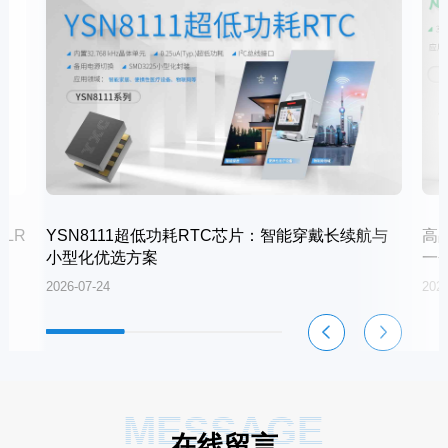
LR
YSN8111超低功耗RTC芯片：智能穿戴长续航与
高
小型化优选方案
一
2026-07-24
2026
MESSAGE
在线留言