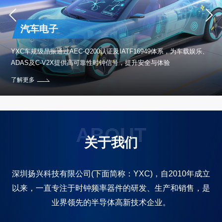
汽车电子
保设
YXC车规级晶振通过AEC-Q200认证及IATF16949体系，为车载娱乐、
ADAS及C-V2X提供高可靠性时钟信号，提升安全与体验
了解更多
ABOUT
关于我们
深圳扬兴科技有限公司(下面简称：YXC)，自2010年成立
以来，一直专注于时钟频率器件的研发、生产和销售，是
业界领先的半导体高新技术企业。