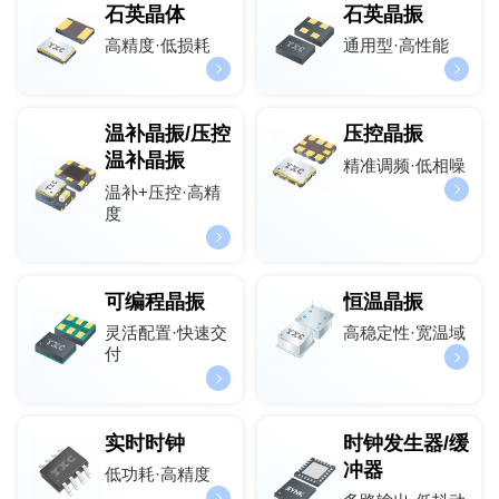
石英晶体
石英晶振
高精度·低损耗
通用型·高性能
温补晶振/压控
压控晶振
温补晶振
精准调频·低相噪
温补+压控·高精
度
可编程晶振
恒温晶振
灵活配置·快速交
高稳定性·宽温域
付
实时时钟
时钟发生器/缓
冲器
低功耗·高精度