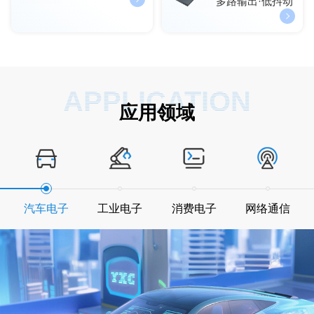
多路输出·低抖动
APPLICATION
应用领域
汽车电子
工业电子
消费电子
网络通信