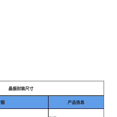
Z 晶振封装尺寸
寸图
产品信息