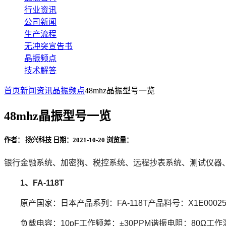
行业资讯
公司新闻
生产流程
无冲突宣告书
晶振频点
技术解答
首页
新闻资讯
晶振频点
48mhz晶振型号一览
48mhz晶振型号一览
作者： 扬兴科技
日期：2021-10-20
浏览量：
银行金融系统、加密狗、税控系统、远程抄表系统、测试仪器、超
1、FA-118T
原产国家：日本产品系列：FA-118T产品料号：X1E000251
负载电容：10pF工作频差：±30PPM谐振电阻：80Ω工作温度