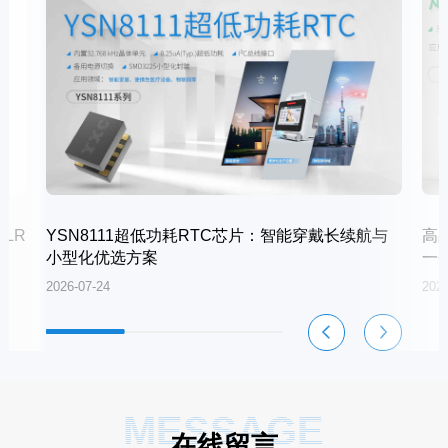
LR
YSN8111超低功耗RTC芯片：智能穿戴长续航与
高
小型化优选方案
一
2026-07-24
2026
MESSAGE
在线留言