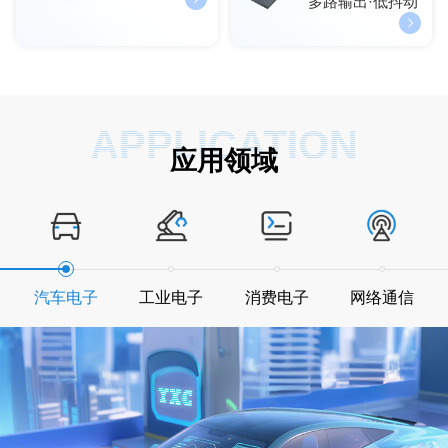
多路输出·低抖动
APPLICATION
应用领域
汽车电子
工业电子
消费电子
网络通信