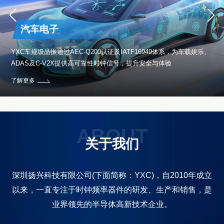
汽车电子
保设
YXC车规级晶振通过AEC-Q200认证及IATF16949体系，为车载娱乐、
ADAS及C-V2X提供高可靠性时钟信号，提升安全与体验
了解更多
ABOUT
关于我们
深圳扬兴科技有限公司(下面简称：YXC)，自2010年成立
以来，一直专注于时钟频率器件的研发、生产和销售，是
业界领先的半导体高新技术企业。