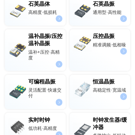
石英晶体
石英晶振
高精度·低损耗
通用型·高性能
温补晶振/压控
压控晶振
温补晶振
精准调频·低相噪
温补+压控·高精
度
可编程晶振
恒温晶振
灵活配置·快速交
高稳定性·宽温域
付
实时时钟
时钟发生器/缓
冲器
低功耗·高精度