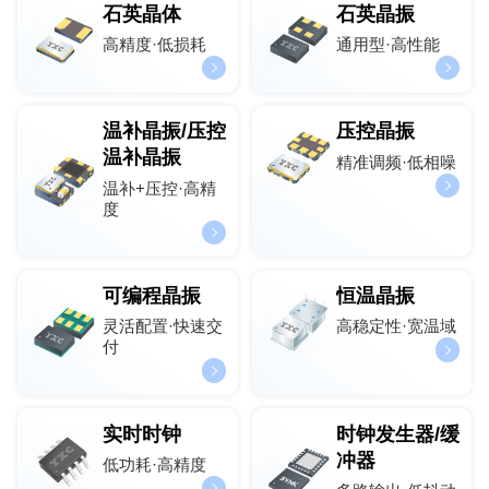
石英晶体
石英晶振
高精度·低损耗
通用型·高性能
温补晶振/压控
压控晶振
温补晶振
精准调频·低相噪
温补+压控·高精
度
可编程晶振
恒温晶振
灵活配置·快速交
高稳定性·宽温域
付
实时时钟
时钟发生器/缓
冲器
低功耗·高精度