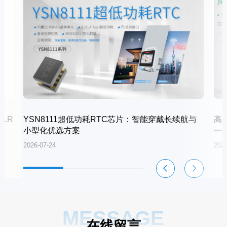
LR
YSN8111超低功耗RTC芯片：智能穿戴长续航与
高
小型化优选方案
一
2026-07-24
2026
MESSAGE
在线留言