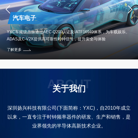
汽车电子
保设
YXC车规级晶振通过AEC-Q200认证及IATF16949体系，为车载娱乐、
ADAS及C-V2X提供高可靠性时钟信号，提升安全与体验
了解更多
ABOUT
关于我们
深圳扬兴科技有限公司(下面简称：YXC)，自2010年成立
以来，一直专注于时钟频率器件的研发、生产和销售，是
业界领先的半导体高新技术企业。