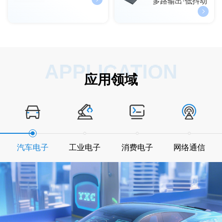
多路输出·低抖动
APPLICATION
应用领域
汽车电子
工业电子
消费电子
网络通信