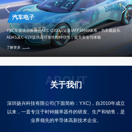
汽车电子
保设
YXC车规级晶振通过AEC-Q200认证及IATF16949体系，为车载娱乐、
ADAS及C-V2X提供高可靠性时钟信号，提升安全与体验
了解更多
ABOUT
关于我们
深圳扬兴科技有限公司(下面简称：YXC)，自2010年成立
以来，一直专注于时钟频率器件的研发、生产和销售，是
业界领先的半导体高新技术企业。