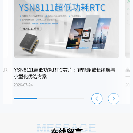
LR
YSN8111超低功耗RTC芯片：智能穿戴长续航与
高
小型化优选方案
一
2026-07-24
2026
MESSAGE
在线留言