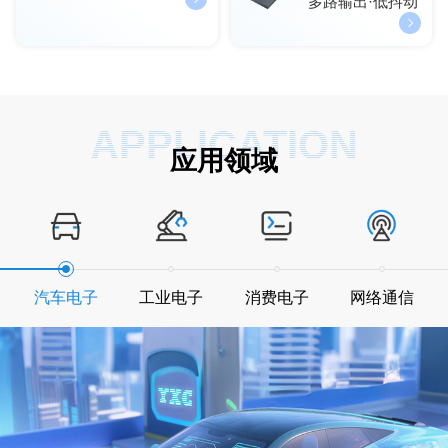
多路输出·低抖动
APPLICATION
应用领域
汽车电子
工业电子
消费电子
网络通信