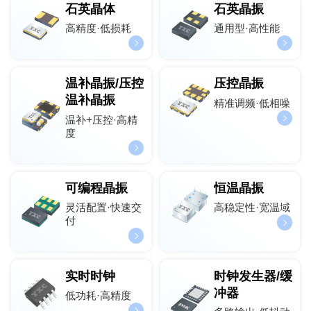
石英晶体
石英晶振
高精度·低损耗
通用型·高性能
温补晶振/压控
压控晶振
温补晶振
精准调频·低相噪
温补+压控·高精
度
可编程晶振
恒温晶振
灵活配置·快速交
高稳定性·宽温域
付
实时时钟
时钟发生器/缓
冲器
低功耗·高精度