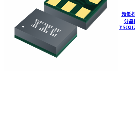
超低
分晶
YSO21