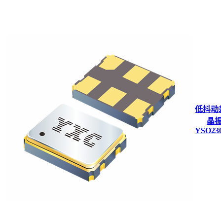
低抖动
晶
YSO23