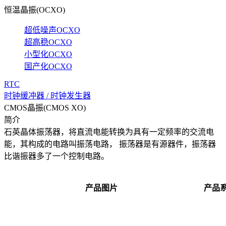
恒温晶振(OCXO)
超低噪声OCXO
超高稳OCXO
小型化OCXO
国产化OCXO
RTC
时钟缓冲器 / 时钟发生器
CMOS晶振(CMOS XO)
简介
石英晶体振荡器，将直流电能转换为具有一定频率的交流电
能，其构成的电路叫振荡电路， 振荡器是有源器件，振荡器
比谐振器多了一个控制电路。
产品图片
产品