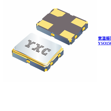
宽温振
YSO15