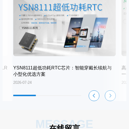
LR
YSN8111超低功耗RTC芯片：智能穿戴长续航与
高
小型化优选方案
一
2026-07-24
2026
MESSAGE
在线留言