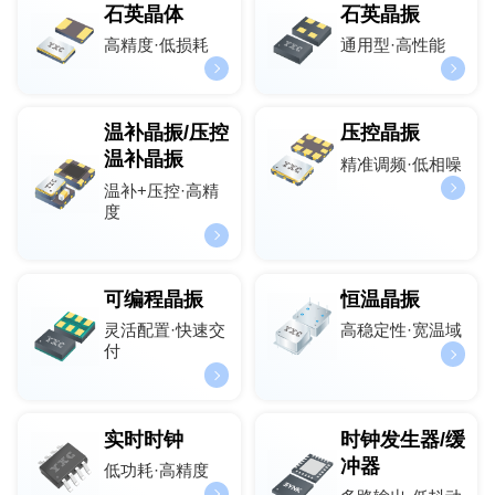
石英晶体
石英晶振
高精度·低损耗
通用型·高性能
温补晶振/压控
压控晶振
温补晶振
精准调频·低相噪
温补+压控·高精
度
可编程晶振
恒温晶振
灵活配置·快速交
高稳定性·宽温域
付
实时时钟
时钟发生器/缓
冲器
低功耗·高精度