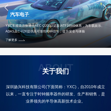
汽车电子
保设
YXC车规级晶振通过AEC-Q200认证及IATF16949体系，为车载娱乐、
ADAS及C-V2X提供高可靠性时钟信号，提升安全与体验
了解更多
ABOUT
关于我们
深圳扬兴科技有限公司(下面简称：YXC)，自2010年成立
以来，一直专注于时钟频率器件的研发、生产和销售，是
业界领先的半导体高新技术企业。