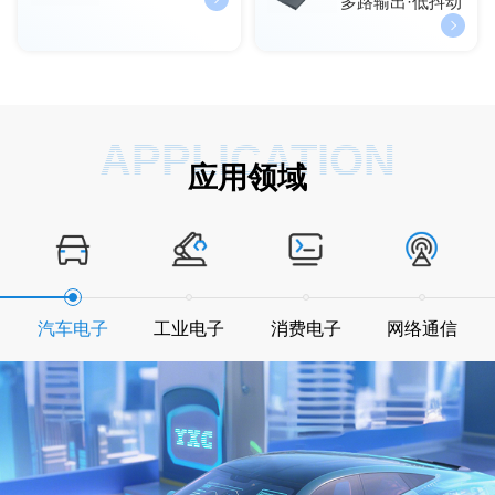
多路输出·低抖动
APPLICATION
应用领域
汽车电子
工业电子
消费电子
网络通信