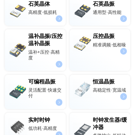
石英晶体
石英晶振
高精度·低损耗
通用型·高性能
温补晶振/压控
压控晶振
温补晶振
精准调频·低相噪
温补+压控·高精
度
可编程晶振
恒温晶振
灵活配置·快速交
高稳定性·宽温域
付
实时时钟
时钟发生器/缓
冲器
低功耗·高精度