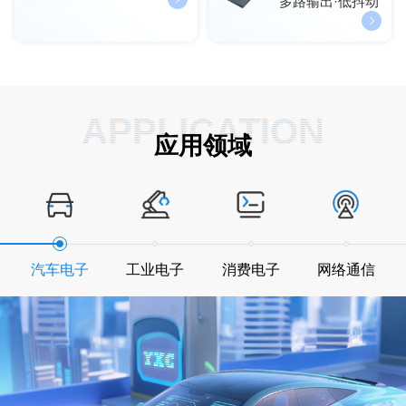
多路输出·低抖动
APPLICATION
应用领域
汽车电子
工业电子
消费电子
网络通信