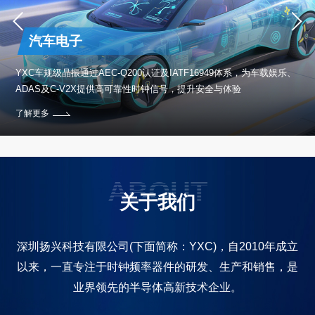
汽车电子
保设
YXC车规级晶振通过AEC-Q200认证及IATF16949体系，为车载娱乐、
ADAS及C-V2X提供高可靠性时钟信号，提升安全与体验
了解更多
ABOUT
关于我们
深圳扬兴科技有限公司(下面简称：YXC)，自2010年成立
以来，一直专注于时钟频率器件的研发、生产和销售，是
业界领先的半导体高新技术企业。