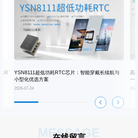
LR
YSN8111超低功耗RTC芯片：智能穿戴长续航与
高
小型化优选方案
一
2026-07-24
2026
MESSAGE
在线留言