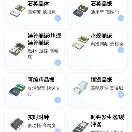
石英晶体
石英晶振
高精度·低损耗
通用型·高性能
温补晶振/压控
压控晶振
温补晶振
精准调频·低相噪
温补+压控·高精
度
可编程晶振
恒温晶振
灵活配置·快速交
高稳定性·宽温域
付
实时时钟
时钟发生器/缓
冲器
低功耗·高精度