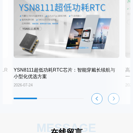
LR
YSN8111超低功耗RTC芯片：智能穿戴长续航与
高
小型化优选方案
一
2026-07-24
2026
MESSAGE
在线留言