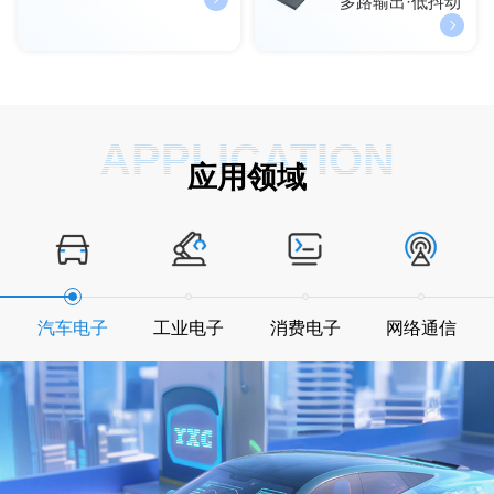
多路输出·低抖动
APPLICATION
应用领域
汽车电子
工业电子
消费电子
网络通信