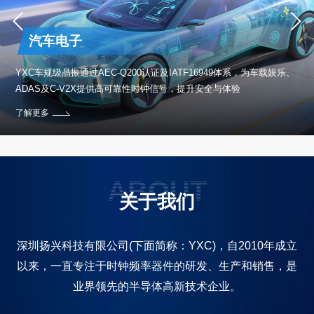
汽车电子
保设
YXC车规级晶振通过AEC-Q200认证及IATF16949体系，为车载娱乐、
ADAS及C-V2X提供高可靠性时钟信号，提升安全与体验
了解更多
ABOUT
关于我们
深圳扬兴科技有限公司(下面简称：YXC)，自2010年成立
以来，一直专注于时钟频率器件的研发、生产和销售，是
业界领先的半导体高新技术企业。