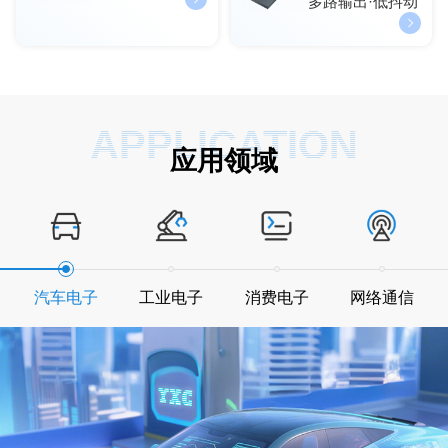
多路输出·低抖动
APPLICATION
应用领域
汽车电子
工业电子
消费电子
网络通信