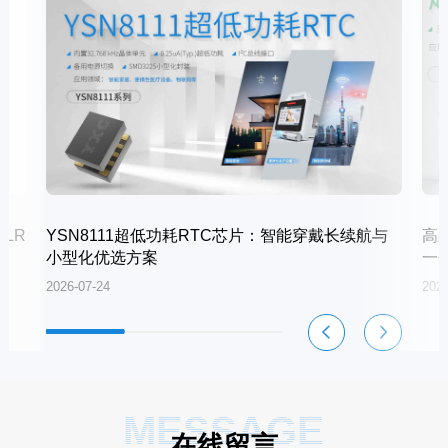
LR
YSN8111超低功耗RTC芯片：智能穿戴长续航与
高
小型化优选方案
一
2026-07-24
2026
MESSAGE
在线留言