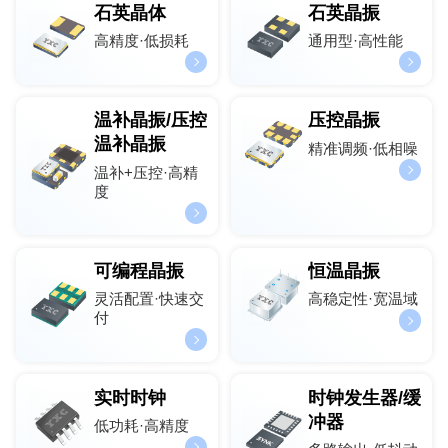
石英晶体
石英晶振
高精度·低损耗
通用型·高性能
温补晶振/压控
压控晶振
温补晶振
精准调频·低相噪
温补+压控·高精
度
可编程晶振
恒温晶振
灵活配置·快速交
高稳定性·宽温域
付
实时时钟
时钟发生器/缓
冲器
低功耗·高精度