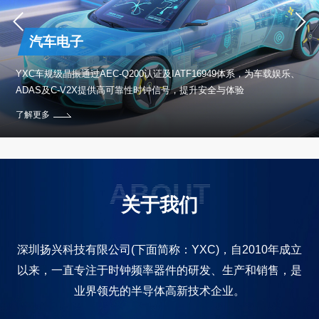
汽车电子
保设
YXC车规级晶振通过AEC-Q200认证及IATF16949体系，为车载娱乐、
ADAS及C-V2X提供高可靠性时钟信号，提升安全与体验
了解更多
ABOUT
关于我们
深圳扬兴科技有限公司(下面简称：YXC)，自2010年成立
以来，一直专注于时钟频率器件的研发、生产和销售，是
业界领先的半导体高新技术企业。