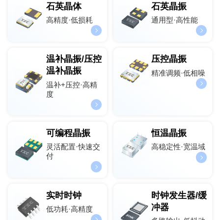
石英晶体
石英晶振
高精度·低损耗
通用型·高性能
温补晶振/压控
压控晶振
温补晶振
精准调频·低相噪
温补+压控·高精
度
可编程晶振
恒温晶振
灵活配置·快速交
高稳定性·宽温域
付
实时时钟
时钟发生器/缓
冲器
低功耗·高精度