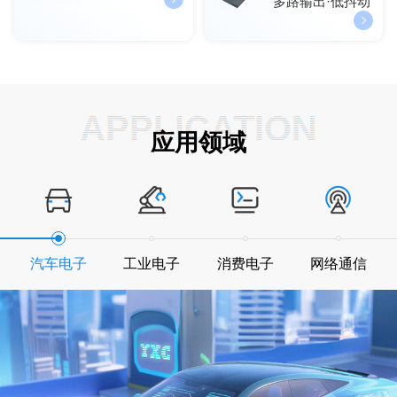
多路输出·低抖动
APPLICATION
应用领域
汽车电子
工业电子
消费电子
网络通信