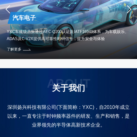
汽车电子
保设
YXC车规级晶振通过AEC-Q200认证及IATF16949体系，为车载娱乐、
ADAS及C-V2X提供高可靠性时钟信号，提升安全与体验
了解更多
ABOUT
关于我们
深圳扬兴科技有限公司(下面简称：YXC)，自2010年成立
以来，一直专注于时钟频率器件的研发、生产和销售，是
业界领先的半导体高新技术企业。