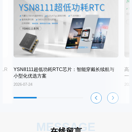
LR
YSN8111超低功耗RTC芯片：智能穿戴长续航与
高
小型化优选方案
一
2026-07-24
2026
MESSAGE
在线留言