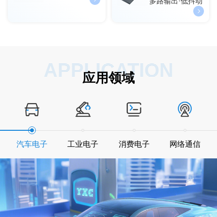
多路输出·低抖动
APPLICATION
应用领域
汽车电子
工业电子
消费电子
网络通信