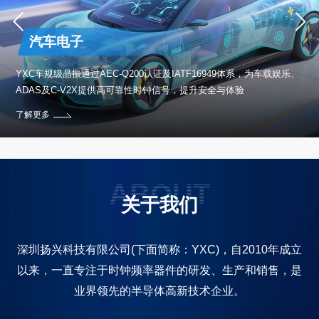
汽车电子
保设
YXC车规级晶振通过AEC-Q200认证及IATF16949体系，为车载娱乐、
ADAS及C-V2X提供高可靠性时钟信号，提升安全与体验
了解更多
ABOUT
关于我们
深圳扬兴科技有限公司(下面简称：YXC)，自2010年成立
以来，一直专注于时钟频率器件的研发、生产和销售，是
业界领先的半导体高新技术企业。