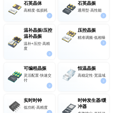
石英晶体
石英晶振
高精度·低损耗
通用型·高性能
温补晶振/压控
压控晶振
温补晶振
精准调频·低相噪
温补+压控·高精
度
可编程晶振
恒温晶振
灵活配置·快速交
高稳定性·宽温域
付
实时时钟
时钟发生器/缓
冲器
低功耗·高精度