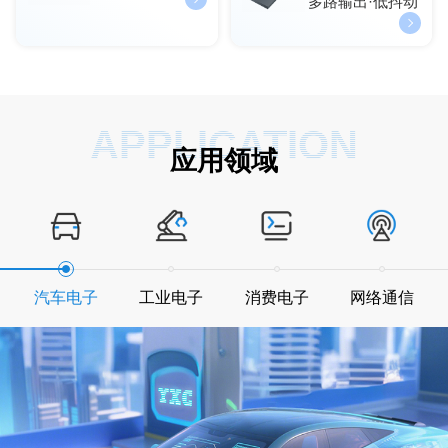
多路输出·低抖动
APPLICATION
应用领域
汽车电子
工业电子
消费电子
网络通信