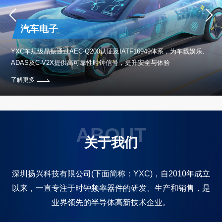
汽车电子
保设
YXC车规级晶振通过AEC-Q200认证及IATF16949体系，为车载娱乐、
ADAS及C-V2X提供高可靠性时钟信号，提升安全与体验
了解更多
ABOUT
关于我们
深圳扬兴科技有限公司(下面简称：YXC)，自2010年成立
以来，一直专注于时钟频率器件的研发、生产和销售，是
业界领先的半导体高新技术企业。