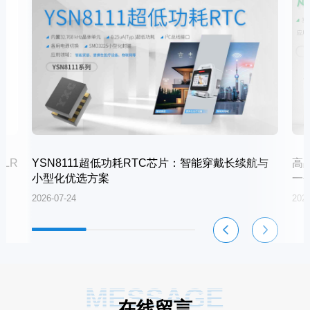
LR
YSN8111超低功耗RTC芯片：智能穿戴长续航与
高
小型化优选方案
一
2026-07-24
2026
MESSAGE
在线留言