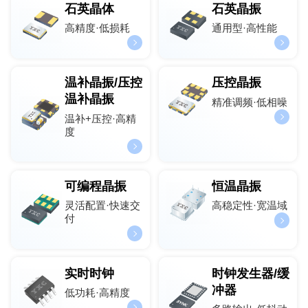
石英晶体
石英晶振
高精度·低损耗
通用型·高性能
温补晶振/压控
压控晶振
温补晶振
精准调频·低相噪
温补+压控·高精
度
可编程晶振
恒温晶振
灵活配置·快速交
高稳定性·宽温域
付
实时时钟
时钟发生器/缓
冲器
低功耗·高精度