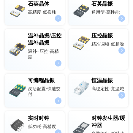
石英晶体
石英晶振
高精度·低损耗
通用型·高性能
温补晶振/压控
压控晶振
温补晶振
精准调频·低相噪
温补+压控·高精
度
可编程晶振
恒温晶振
灵活配置·快速交
高稳定性·宽温域
付
实时时钟
时钟发生器/缓
冲器
低功耗·高精度