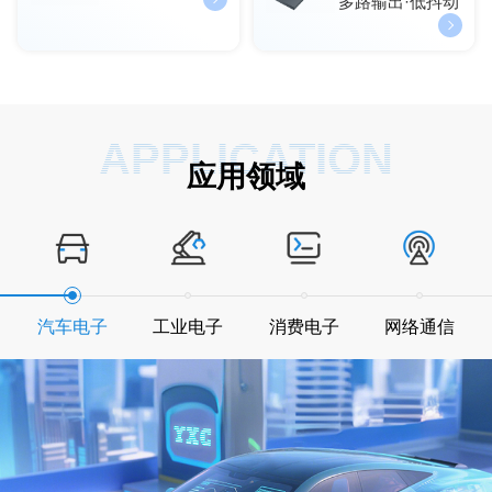
多路输出·低抖动
APPLICATION
应用领域
汽车电子
工业电子
消费电子
网络通信