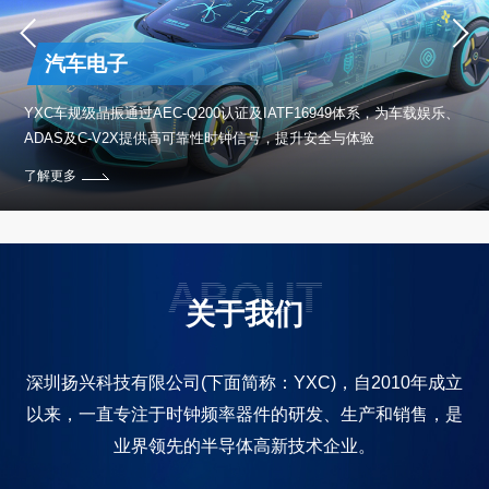
汽车电子
保设
YXC车规级晶振通过AEC-Q200认证及IATF16949体系，为车载娱乐、
ADAS及C-V2X提供高可靠性时钟信号，提升安全与体验
了解更多
ABOUT
关于我们
深圳扬兴科技有限公司(下面简称：YXC)，自2010年成立
以来，一直专注于时钟频率器件的研发、生产和销售，是
业界领先的半导体高新技术企业。