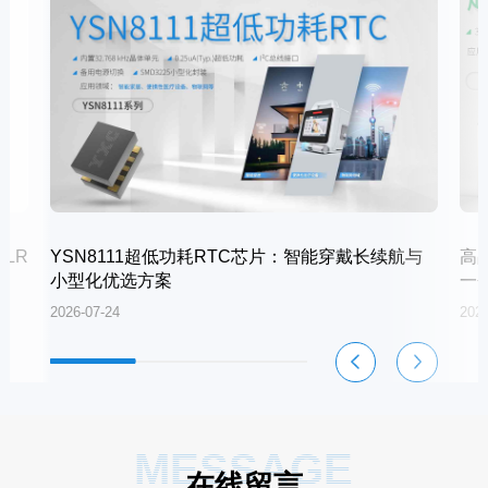
LR
YSN8111超低功耗RTC芯片：智能穿戴长续航与
高
小型化优选方案
一
2026-07-24
2026
MESSAGE
在线留言