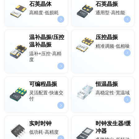
石英晶体
石英晶振
高精度·低损耗
通用型·高性能
温补晶振/压控
压控晶振
温补晶振
精准调频·低相噪
温补+压控·高精
度
可编程晶振
恒温晶振
灵活配置·快速交
高稳定性·宽温域
付
实时时钟
时钟发生器/缓
冲器
低功耗·高精度