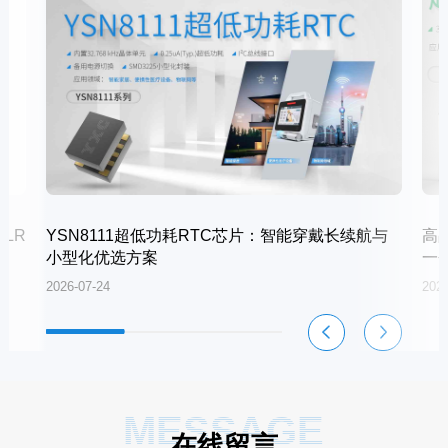
LR
YSN8111超低功耗RTC芯片：智能穿戴长续航与
高
小型化优选方案
一
2026-07-24
2026
MESSAGE
在线留言