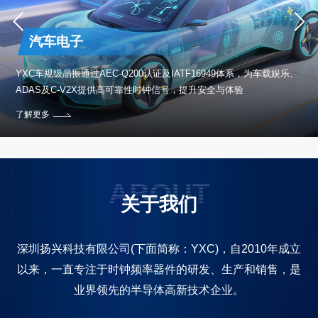
汽车电子
保设
YXC车规级晶振通过AEC-Q200认证及IATF16949体系，为车载娱乐、
ADAS及C-V2X提供高可靠性时钟信号，提升安全与体验
了解更多
ABOUT
关于我们
深圳扬兴科技有限公司(下面简称：YXC)，自2010年成立
以来，一直专注于时钟频率器件的研发、生产和销售，是
业界领先的半导体高新技术企业。