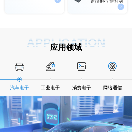
多路输出·低抖动
APPLICATION
应用领域
汽车电子
工业电子
消费电子
网络通信