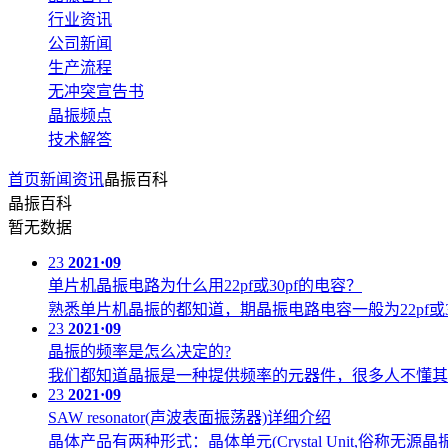
行业资讯
公司新闻
生产流程
无冲突宣告书
晶振频点
技术解答
首页
新闻资讯
晶振百科
晶振百科
暂无数据
23
2021·09
单片机晶振电路为什么用22pf或30pf的电容？
熟悉单片机晶振的都知道，期晶振电路电容一般为22pf
23
2021·09
晶振的频率是怎么决定的?
我们都知道晶振是一种提供频率的元器件，很多人不懂其
23
2021·09
SAW resonator(声波表面振荡器)详细介绍
晶体产品有两种形式：晶体单元(Crystal Unit,俗称