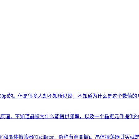
或30pf的。但是很多人却不知所以然，不知道为什么是这个数值的
原理，不知道晶振为什么能提供频率，以及一个晶振元件提供的
无源晶振)和晶体振荡器(Oscillator，俗称有源晶振)。晶体振