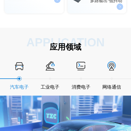
多路输出·低抖动
APPLICATION
应用领域
汽车电子
工业电子
消费电子
网络通信