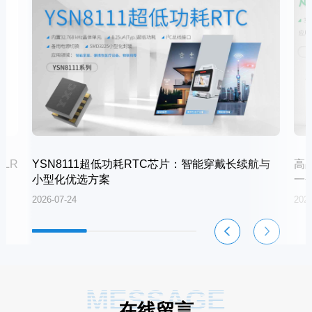
LR
YSN8111超低功耗RTC芯片：智能穿戴长续航与
高
小型化优选方案
一
2026-07-24
2026
MESSAGE
在线留言