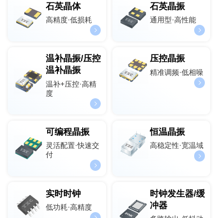
石英晶体
石英晶振
高精度·低损耗
通用型·高性能
温补晶振/压控
压控晶振
温补晶振
精准调频·低相噪
温补+压控·高精
度
可编程晶振
恒温晶振
灵活配置·快速交
高稳定性·宽温域
付
实时时钟
时钟发生器/缓
冲器
低功耗·高精度