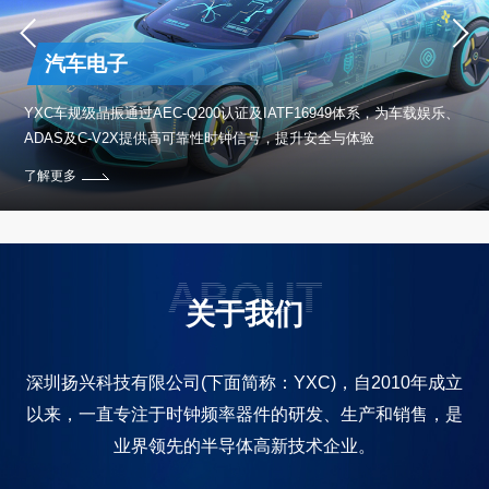
汽车电子
保设
YXC车规级晶振通过AEC-Q200认证及IATF16949体系，为车载娱乐、
ADAS及C-V2X提供高可靠性时钟信号，提升安全与体验
了解更多
ABOUT
关于我们
深圳扬兴科技有限公司(下面简称：YXC)，自2010年成立
以来，一直专注于时钟频率器件的研发、生产和销售，是
业界领先的半导体高新技术企业。