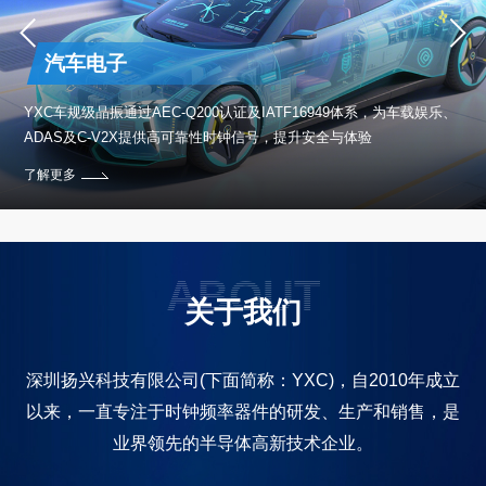
汽车电子
保设
YXC车规级晶振通过AEC-Q200认证及IATF16949体系，为车载娱乐、
ADAS及C-V2X提供高可靠性时钟信号，提升安全与体验
了解更多
ABOUT
关于我们
深圳扬兴科技有限公司(下面简称：YXC)，自2010年成立
以来，一直专注于时钟频率器件的研发、生产和销售，是
业界领先的半导体高新技术企业。