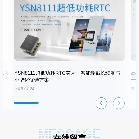
LR
YSN8111超低功耗RTC芯片：智能穿戴长续航与
高
小型化优选方案
一
2026-07-24
2026
MESSAGE
在线留言