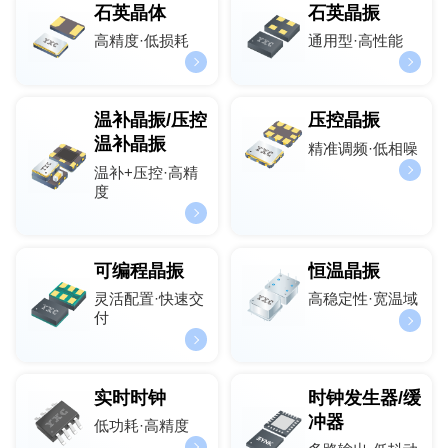
石英晶体
石英晶振
高精度·低损耗
通用型·高性能
温补晶振/压控
压控晶振
温补晶振
精准调频·低相噪
温补+压控·高精
度
可编程晶振
恒温晶振
灵活配置·快速交
高稳定性·宽温域
付
实时时钟
时钟发生器/缓
冲器
低功耗·高精度