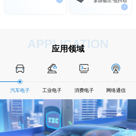
多路输出·低抖动
APPLICATION
应用领域
汽车电子
工业电子
消费电子
网络通信