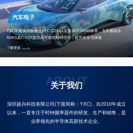
汽车电子
保设
YXC车规级晶振通过AEC-Q200认证及IATF16949体系，为车载娱乐、
ADAS及C-V2X提供高可靠性时钟信号，提升安全与体验
了解更多
ABOUT
关于我们
深圳扬兴科技有限公司(下面简称：YXC)，自2010年成立
以来，一直专注于时钟频率器件的研发、生产和销售，是
业界领先的半导体高新技术企业。