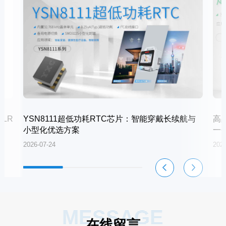
LR
YSN8111超低功耗RTC芯片：智能穿戴长续航与
高
小型化优选方案
一
2026-07-24
2026
MESSAGE
在线留言