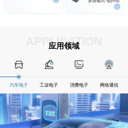
多路输出·低抖动
APPLICATION
应用领域
汽车电子
工业电子
消费电子
网络通信