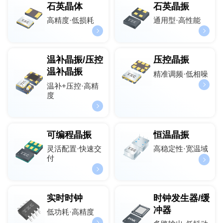
石英晶体
石英晶振
高精度·低损耗
通用型·高性能
温补晶振/压控
压控晶振
温补晶振
精准调频·低相噪
温补+压控·高精
度
可编程晶振
恒温晶振
灵活配置·快速交
高稳定性·宽温域
付
实时时钟
时钟发生器/缓
冲器
低功耗·高精度