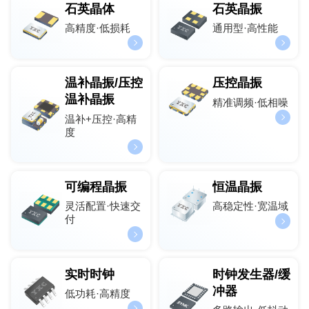
石英晶体
石英晶振
高精度·低损耗
通用型·高性能
温补晶振/压控
压控晶振
温补晶振
精准调频·低相噪
温补+压控·高精
度
可编程晶振
恒温晶振
灵活配置·快速交
高稳定性·宽温域
付
实时时钟
时钟发生器/缓
冲器
低功耗·高精度