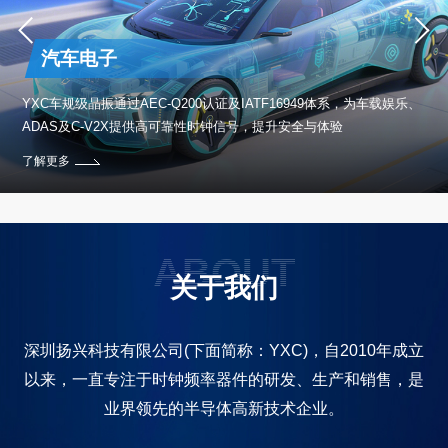
汽车电子
保设
YXC车规级晶振通过AEC-Q200认证及IATF16949体系，为车载娱乐、
ADAS及C-V2X提供高可靠性时钟信号，提升安全与体验
了解更多
ABOUT
关于我们
深圳扬兴科技有限公司(下面简称：YXC)，自2010年成立
以来，一直专注于时钟频率器件的研发、生产和销售，是
业界领先的半导体高新技术企业。