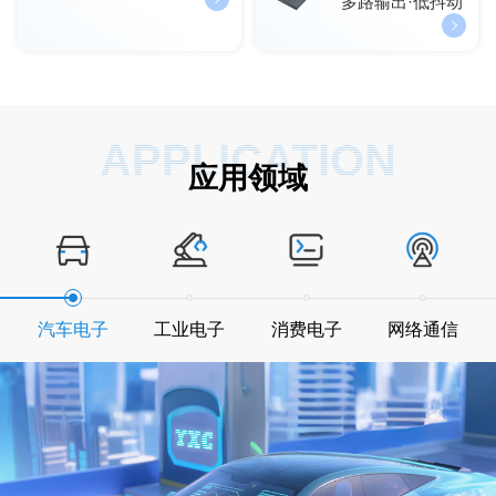
多路输出·低抖动
APPLICATION
应用领域
汽车电子
工业电子
消费电子
网络通信