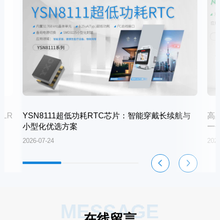
LR
YSN8111超低功耗RTC芯片：智能穿戴长续航与
高
小型化优选方案
一
2026-07-24
2026
MESSAGE
在线留言