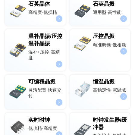
石英晶体
石英晶振
高精度·低损耗
通用型·高性能
温补晶振/压控
压控晶振
温补晶振
精准调频·低相噪
温补+压控·高精
度
可编程晶振
恒温晶振
灵活配置·快速交
高稳定性·宽温域
付
实时时钟
时钟发生器/缓
冲器
低功耗·高精度