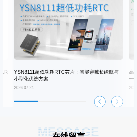
LR
YSN8111超低功耗RTC芯片：智能穿戴长续航与
高
小型化优选方案
一
2026-07-24
2026
MESSAGE
在线留言