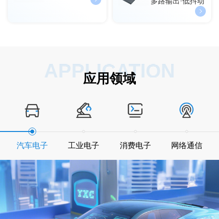
多路输出·低抖动
APPLICATION
应用领域
汽车电子
工业电子
消费电子
网络通信