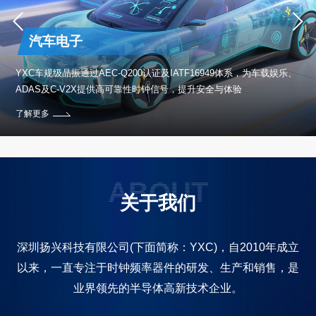
汽车电子
保设
YXC车规级晶振通过AEC-Q200认证及IATF16949体系，为车载娱乐、
ADAS及C-V2X提供高可靠性时钟信号，提升安全与体验
了解更多
ABOUT
关于我们
深圳扬兴科技有限公司(下面简称：YXC)，自2010年成立
以来，一直专注于时钟频率器件的研发、生产和销售，是
业界领先的半导体高新技术企业。