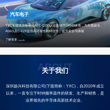
汽车电子
保设
YXC车规级晶振通过AEC-Q200认证及IATF16949体系，为车载娱乐、
ADAS及C-V2X提供高可靠性时钟信号，提升安全与体验
了解更多
ABOUT
关于我们
深圳扬兴科技有限公司(下面简称：YXC)，自2010年成立
以来，一直专注于时钟频率器件的研发、生产和销售，是
业界领先的半导体高新技术企业。