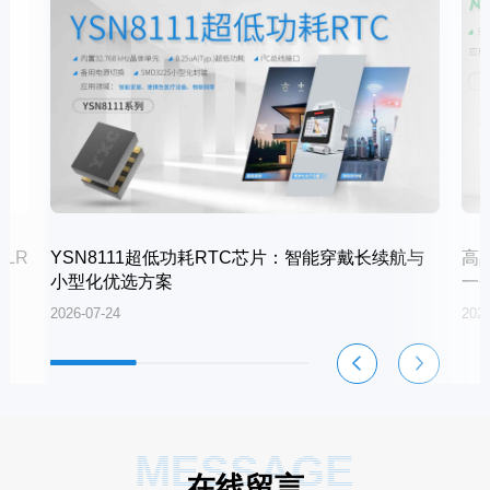
LR
YSN8111超低功耗RTC芯片：智能穿戴长续航与
高
小型化优选方案
一
2026-07-24
2026
MESSAGE
在线留言