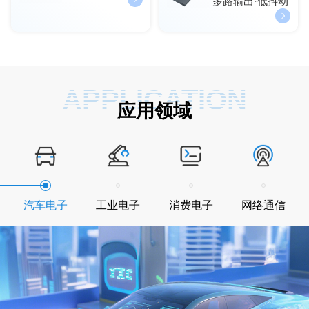
多路输出·低抖动
APPLICATION
应用领域
汽车电子
工业电子
消费电子
网络通信