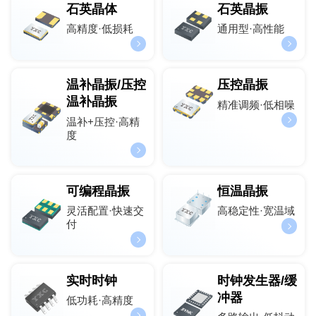
石英晶体
石英晶振
高精度·低损耗
通用型·高性能
温补晶振/压控
压控晶振
温补晶振
精准调频·低相噪
温补+压控·高精
度
可编程晶振
恒温晶振
灵活配置·快速交
高稳定性·宽温域
付
实时时钟
时钟发生器/缓
冲器
低功耗·高精度