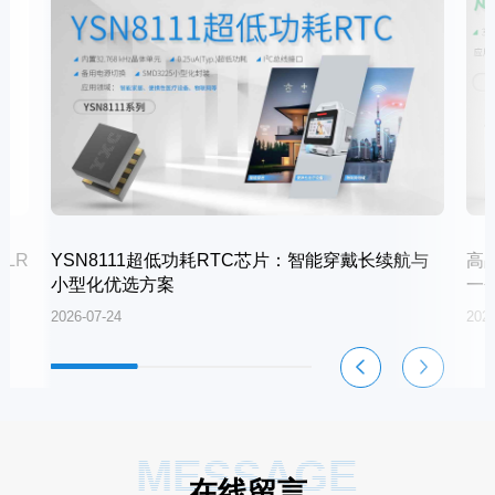
LR
YSN8111超低功耗RTC芯片：智能穿戴长续航与
高
小型化优选方案
一
2026-07-24
2026
MESSAGE
在线留言