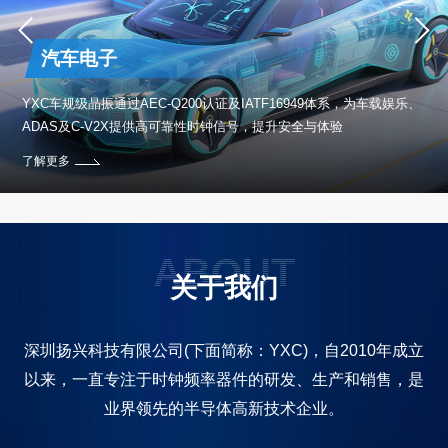
汽车电子
保设
YXC车规级晶振通过AEC-Q200认证及IATF16949体系，为车载娱乐、
ADAS及C-V2X提供高可靠性时钟信号，提升安全与体验
了解更多
ABOUT
关于我们
深圳扬兴科技有限公司(下面简称：YXC)，自2010年成立
以来，一直专注于时钟频率器件的研发、生产和销售，是
业界领先的半导体高新技术企业。