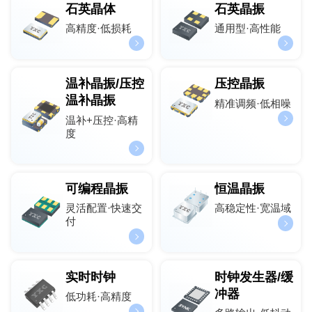
石英晶体
石英晶振
高精度·低损耗
通用型·高性能
温补晶振/压控
压控晶振
温补晶振
精准调频·低相噪
温补+压控·高精
度
可编程晶振
恒温晶振
灵活配置·快速交
高稳定性·宽温域
付
实时时钟
时钟发生器/缓
冲器
低功耗·高精度