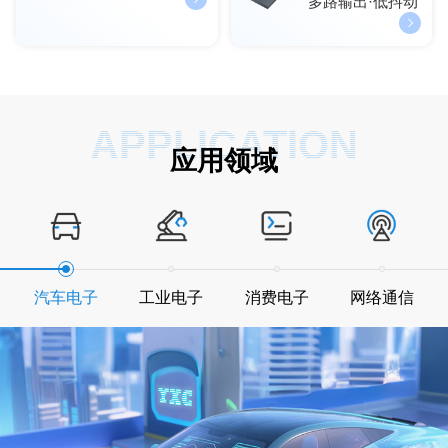
多路输出·低抖动
APPLICATION
应用领域
汽车电子
工业电子
消费电子
网络通信