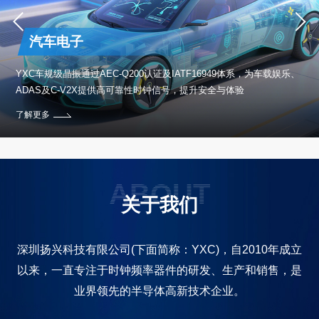
汽车电子
保设
YXC车规级晶振通过AEC-Q200认证及IATF16949体系，为车载娱乐、
ADAS及C-V2X提供高可靠性时钟信号，提升安全与体验
了解更多
ABOUT
关于我们
深圳扬兴科技有限公司(下面简称：YXC)，自2010年成立
以来，一直专注于时钟频率器件的研发、生产和销售，是
业界领先的半导体高新技术企业。