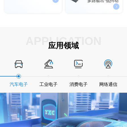
多路输出·低抖动
APPLICATION
应用领域
汽车电子
工业电子
消费电子
网络通信