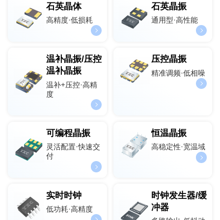
石英晶体
石英晶振
高精度·低损耗
通用型·高性能
温补晶振/压控
压控晶振
温补晶振
精准调频·低相噪
温补+压控·高精
度
可编程晶振
恒温晶振
灵活配置·快速交
高稳定性·宽温域
付
实时时钟
时钟发生器/缓
冲器
低功耗·高精度