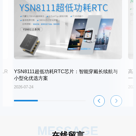
LR
YSN8111超低功耗RTC芯片：智能穿戴长续航与
高
小型化优选方案
一
2026-07-24
2026
MESSAGE
在线留言