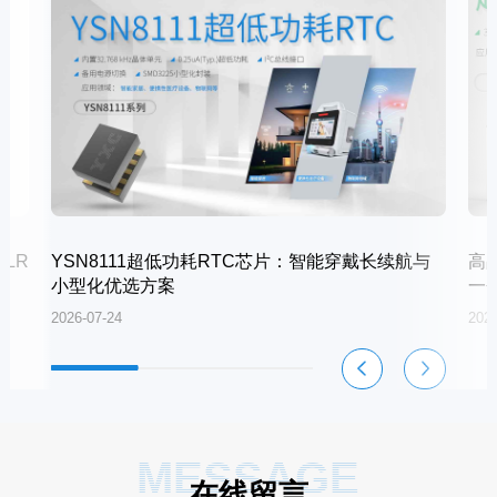
LR
YSN8111超低功耗RTC芯片：智能穿戴长续航与
高
小型化优选方案
一
2026-07-24
2026
MESSAGE
在线留言