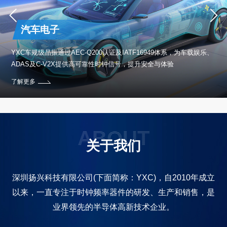
汽车电子
保设
YXC车规级晶振通过AEC-Q200认证及IATF16949体系，为车载娱乐、
ADAS及C-V2X提供高可靠性时钟信号，提升安全与体验
了解更多
ABOUT
关于我们
深圳扬兴科技有限公司(下面简称：YXC)，自2010年成立
以来，一直专注于时钟频率器件的研发、生产和销售，是
业界领先的半导体高新技术企业。