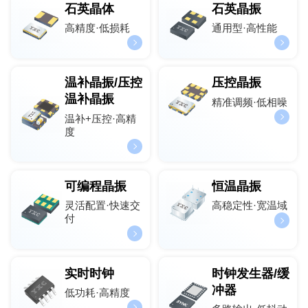
石英晶体
石英晶振
高精度·低损耗
通用型·高性能
温补晶振/压控
压控晶振
温补晶振
精准调频·低相噪
温补+压控·高精
度
可编程晶振
恒温晶振
灵活配置·快速交
高稳定性·宽温域
付
实时时钟
时钟发生器/缓
冲器
低功耗·高精度