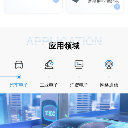
多路输出·低抖动
APPLICATION
应用领域
汽车电子
工业电子
消费电子
网络通信