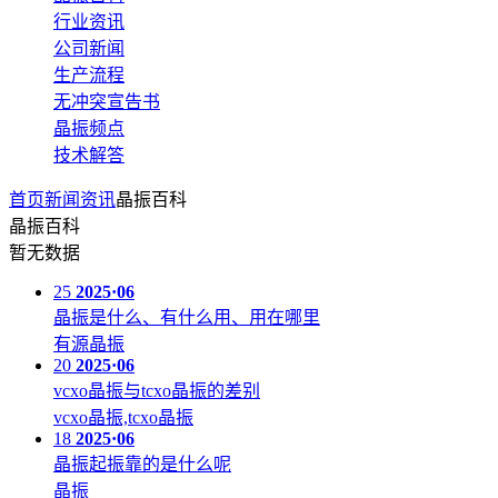
行业资讯
公司新闻
生产流程
无冲突宣告书
晶振频点
技术解答
首页
新闻资讯
晶振百科
晶振百科
暂无数据
25
2025·06
晶振是什么、有什么用、用在哪里
有源晶振
20
2025·06
vcxo晶振与tcxo晶振的差别
vcxo晶振,tcxo晶振
18
2025·06
晶振起振靠的是什么呢
晶振