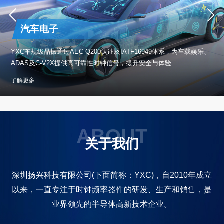
汽车电子
保设
YXC车规级晶振通过AEC-Q200认证及IATF16949体系，为车载娱乐、
ADAS及C-V2X提供高可靠性时钟信号，提升安全与体验
了解更多
ABOUT
关于我们
深圳扬兴科技有限公司(下面简称：YXC)，自2010年成立
以来，一直专注于时钟频率器件的研发、生产和销售，是
业界领先的半导体高新技术企业。