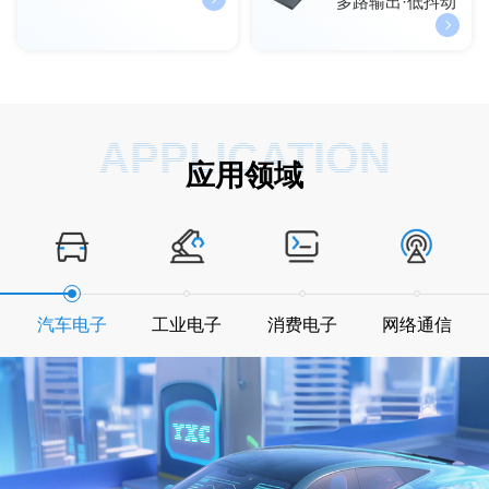
多路输出·低抖动
APPLICATION
应用领域
汽车电子
工业电子
消费电子
网络通信