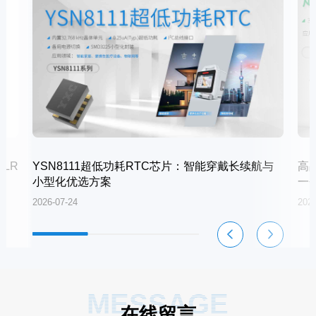
LR
YSN8111超低功耗RTC芯片：智能穿戴长续航与
高
小型化优选方案
一
2026-07-24
2026
MESSAGE
在线留言