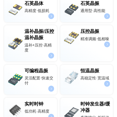
石英晶体
石英晶振
高精度·低损耗
通用型·高性能
温补晶振/压控
压控晶振
温补晶振
精准调频·低相噪
温补+压控·高精
度
可编程晶振
恒温晶振
灵活配置·快速交
高稳定性·宽温域
付
实时时钟
时钟发生器/缓
冲器
低功耗·高精度