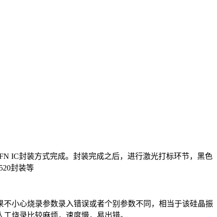
QFN IC封装方式完成。封装完成之后，进行激光打标环节，黑色
520封装等
不小心烧录参数录入错误或者个别参数不同，相当于该硅晶振
人工烧录比较麻烦，速度慢，易出错。