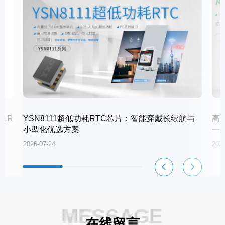
LR
YSN8111超低功耗RTC芯片：智能穿戴长续航与
高
小型化优选方案
一
2026-07-24
2026
MESSAGE
在线留言