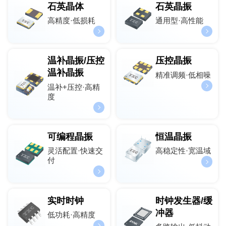
石英晶体
石英晶振
高精度·低损耗
通用型·高性能
温补晶振/压控
压控晶振
温补晶振
精准调频·低相噪
温补+压控·高精
度
可编程晶振
恒温晶振
灵活配置·快速交
高稳定性·宽温域
付
实时时钟
时钟发生器/缓
冲器
低功耗·高精度