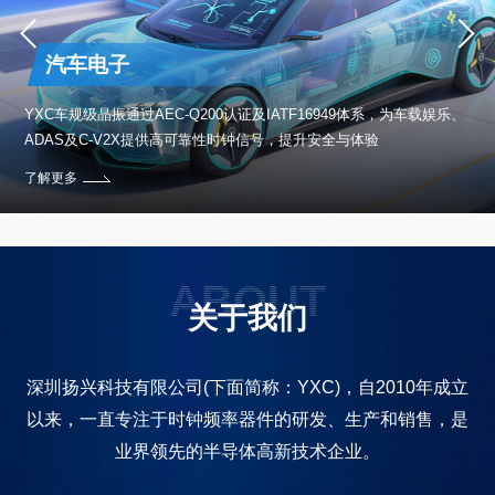
汽车电子
保设
YXC车规级晶振通过AEC-Q200认证及IATF16949体系，为车载娱乐、
ADAS及C-V2X提供高可靠性时钟信号，提升安全与体验
了解更多
ABOUT
关于我们
深圳扬兴科技有限公司(下面简称：YXC)，自2010年成立
以来，一直专注于时钟频率器件的研发、生产和销售，是
业界领先的半导体高新技术企业。