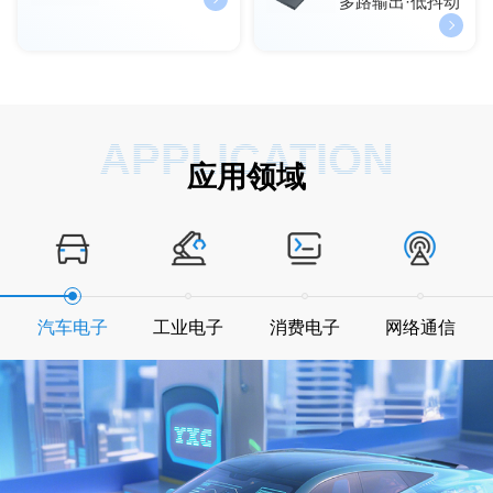
多路输出·低抖动
APPLICATION
应用领域
汽车电子
工业电子
消费电子
网络通信