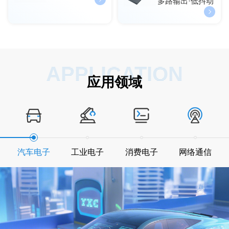
多路输出·低抖动
APPLICATION
应用领域
汽车电子
工业电子
消费电子
网络通信