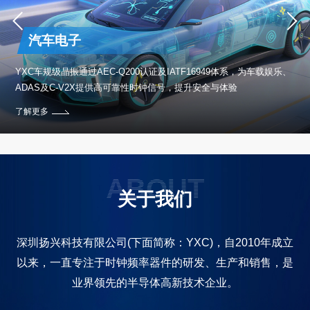
汽车电子
保设
YXC车规级晶振通过AEC-Q200认证及IATF16949体系，为车载娱乐、
ADAS及C-V2X提供高可靠性时钟信号，提升安全与体验
了解更多
ABOUT
关于我们
深圳扬兴科技有限公司(下面简称：YXC)，自2010年成立
以来，一直专注于时钟频率器件的研发、生产和销售，是
业界领先的半导体高新技术企业。