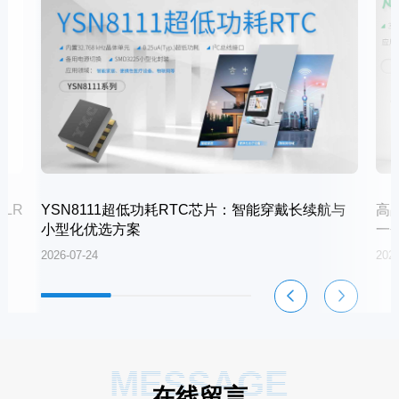
LR
YSN8111超低功耗RTC芯片：智能穿戴长续航与
高
小型化优选方案
一
2026-07-24
2026
MESSAGE
在线留言