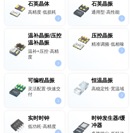
石英晶体
石英晶振
高精度·低损耗
通用型·高性能
温补晶振/压控
压控晶振
温补晶振
精准调频·低相噪
温补+压控·高精
度
可编程晶振
恒温晶振
灵活配置·快速交
高稳定性·宽温域
付
实时时钟
时钟发生器/缓
冲器
低功耗·高精度