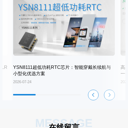
LR
YSN8111超低功耗RTC芯片：智能穿戴长续航与
高
小型化优选方案
一
2026-07-24
2026
MESSAGE
在线留言