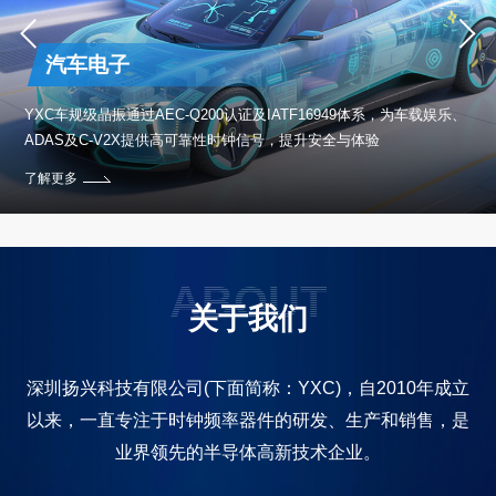
汽车电子
保设
YXC车规级晶振通过AEC-Q200认证及IATF16949体系，为车载娱乐、
ADAS及C-V2X提供高可靠性时钟信号，提升安全与体验
了解更多
ABOUT
关于我们
深圳扬兴科技有限公司(下面简称：YXC)，自2010年成立
以来，一直专注于时钟频率器件的研发、生产和销售，是
业界领先的半导体高新技术企业。