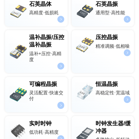
石英晶体
石英晶振
高精度·低损耗
通用型·高性能
温补晶振/压控
压控晶振
温补晶振
精准调频·低相噪
温补+压控·高精
度
可编程晶振
恒温晶振
灵活配置·快速交
高稳定性·宽温域
付
实时时钟
时钟发生器/缓
冲器
低功耗·高精度