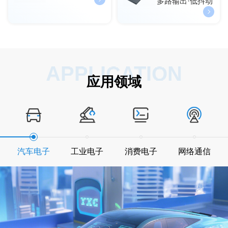
多路输出·低抖动
APPLICATION
应用领域
汽车电子
工业电子
消费电子
网络通信