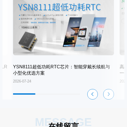
LR
YSN8111超低功耗RTC芯片：智能穿戴长续航与
高
小型化优选方案
一
2026-07-24
2026
MESSAGE
在线留言