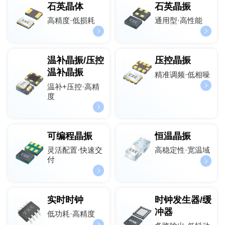
石英晶体
石英晶振
高精度·低损耗
通用型·高性能
温补晶振/压控
压控晶振
温补晶振
精准调频·低相噪
温补+压控·高精
度
可编程晶振
恒温晶振
灵活配置·快速交
高稳定性·宽温域
付
实时时钟
时钟发生器/缓
冲器
低功耗·高精度