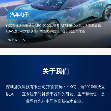
汽车电子
保设
YXC车规级晶振通过AEC-Q200认证及IATF16949体系，为车载娱乐、
ADAS及C-V2X提供高可靠性时钟信号，提升安全与体验
了解更多
ABOUT
关于我们
深圳扬兴科技有限公司(下面简称：YXC)，自2010年成立
以来，一直专注于时钟频率器件的研发、生产和销售，是
业界领先的半导体高新技术企业。