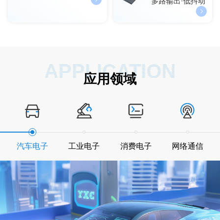
多路输出·低抖动
APPLICATION
应用领域
汽车电子
工业电子
消费电子
网络通信