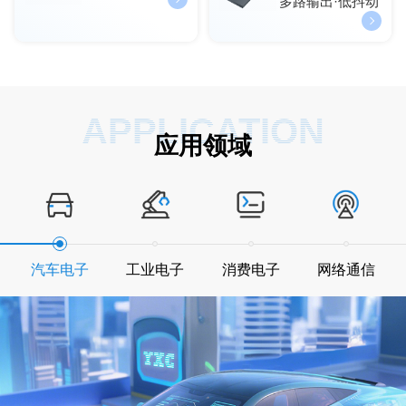
多路输出·低抖动
APPLICATION
应用领域
汽车电子
工业电子
消费电子
网络通信