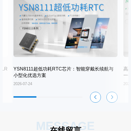
LR
YSN8111超低功耗RTC芯片：智能穿戴长续航与
高
小型化优选方案
一
2026-07-24
2026
MESSAGE
在线留言