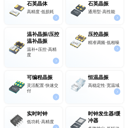
石英晶体
石英晶振
高精度·低损耗
通用型·高性能
温补晶振/压控
压控晶振
温补晶振
精准调频·低相噪
温补+压控·高精
度
可编程晶振
恒温晶振
灵活配置·快速交
高稳定性·宽温域
付
实时时钟
时钟发生器/缓
冲器
低功耗·高精度