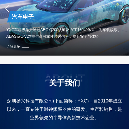
汽车电子
保设
YXC车规级晶振通过AEC-Q200认证及IATF16949体系，为车载娱乐、
ADAS及C-V2X提供高可靠性时钟信号，提升安全与体验
了解更多
ABOUT
关于我们
深圳扬兴科技有限公司(下面简称：YXC)，自2010年成立
以来，一直专注于时钟频率器件的研发、生产和销售，是
业界领先的半导体高新技术企业。