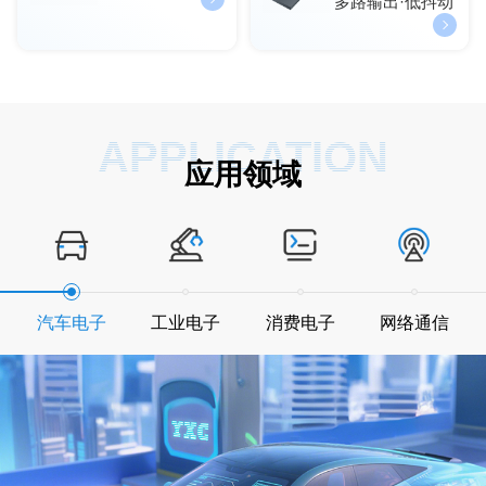
多路输出·低抖动
APPLICATION
应用领域
汽车电子
工业电子
消费电子
网络通信