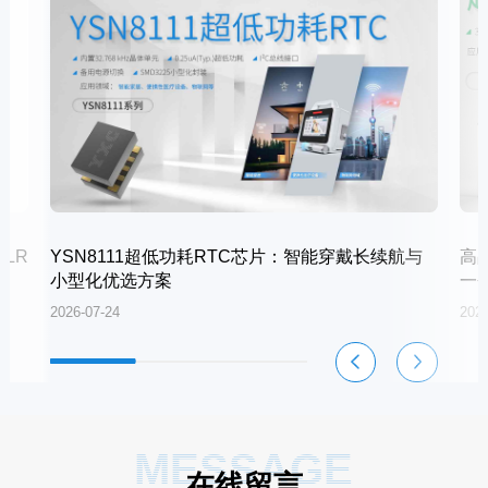
LR
YSN8111超低功耗RTC芯片：智能穿戴长续航与
高
小型化优选方案
一
2026-07-24
2026
MESSAGE
在线留言