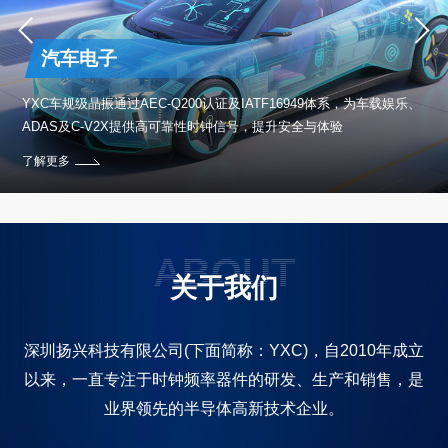
汽车电子
保设
YXC车规级晶振通过AEC-Q200认证及IATF16949体系，为车载娱乐、
ADAS及C-V2X提供高可靠性时钟信号，提升安全与体验
了解更多
ABOUT
关于我们
深圳扬兴科技有限公司(下面简称：YXC)，自2010年成立
以来，一直专注于时钟频率器件的研发、生产和销售，是
业界领先的半导体高新技术企业。