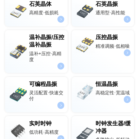
石英晶体
石英晶振
高精度·低损耗
通用型·高性能
温补晶振/压控
压控晶振
温补晶振
精准调频·低相噪
温补+压控·高精
度
可编程晶振
恒温晶振
灵活配置·快速交
高稳定性·宽温域
付
实时时钟
时钟发生器/缓
冲器
低功耗·高精度